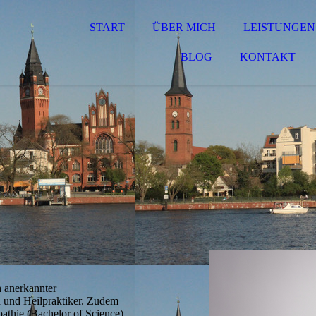
START
ÜBER MICH
LEISTUNGEN
BLOG
KONTAKT
h anerkannter
h und Heilpraktiker. Zudem
pathie (Bachelor of Science).