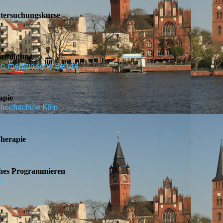
ntersuchungskurse
rtbildung
ch-medizinische Berufe
apie
hochschule Köln
Therapie
ches Programmieren
n