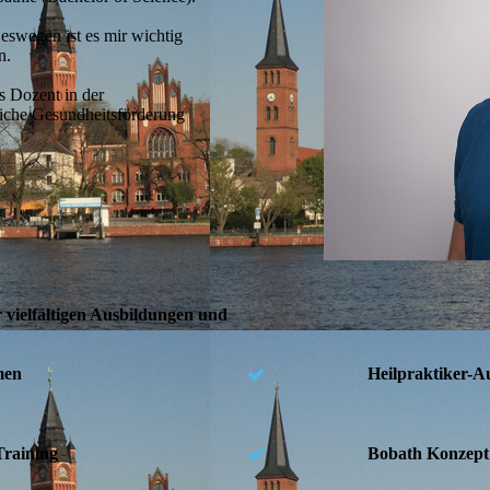
Deswegen ist es mir wichtig
n.
s Dozent in der
liche Gesundheitsförderung
 vielfältigen Aus­bildun­gen und
men
Heilpraktiker-A
Training
Bobath Konzept