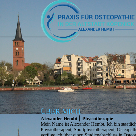
ÜBER MICH
Alexander Hembt ⎜ Physiotherapie
Mein Name ist Alexander Hembt. Ich bin staatlic
Physiotherapeut, Sportphysiotherapeut, Osteopat
verfüge ich über einen Studienabschluss in Osteo