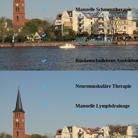
Manuelle Schmerztherapie
nach dem Fasziendistorsion
Alternative Heilmethoden
(Bali, Indonesien)
Rückenschullehrer-Ausbildu
Neuromuskuläre Therapie
Manuelle Lymphdrainage
und komplexe Entstauungsth