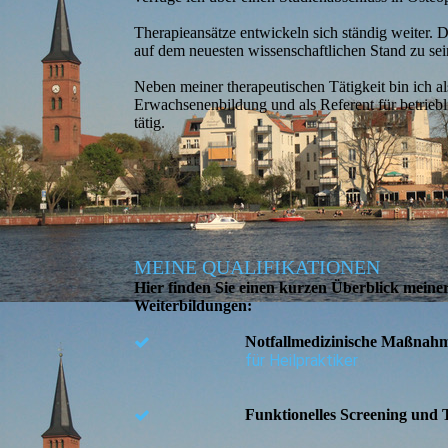
Therapieansätze entwickeln sich ständig weiter. 
auf dem neuesten wissenschaftlichen Stand zu sei
Neben meiner therapeutischen Tätigkeit bin ich al
Erwachsenen­bildung und als Referent für betrieb
tätig.
MEINE QUALIFIKATIONEN
Hier finden Sie einen kurzen Über­blick meiner
Weiter­bildungen:
Notfallmedizinische Maßnah
für Heilpraktiker
Funktionelles Screening und 