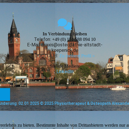
In Verbindung bleiben
Telefon:
+49 (0) 151 588 094 10
E-Mail: praxis@osteopathie-altstadt-
koepenick.de
DOCTOLIB:
Zu meinem Profil »
Soziale Medien:
LinkedIn
Änderung: 02.01.2025 © 2025 Physiotherapeut & Osteopath Alexand
lebnis zu bieten. Bestimmte Inhalte von Drittanbietern werden nur ang