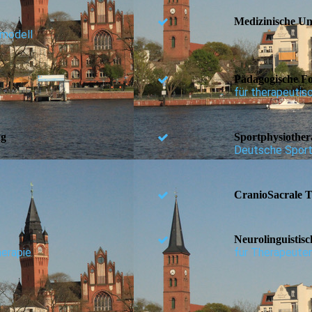
Medizinische U
smodell
Pädagogische Fo
für therapeutis
ng
Sportphysiother
Deutsche Sport
CranioSacrale 
Neurolinguistis
erapie
für Therapeute