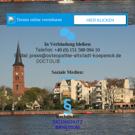
In Verbindung bleiben
Telefon:
+49 (0) 151 588 094 10
E-Mail: praxis@osteopathie-altstadt-koepenick.de
DOCTOLIB:
Zu meinem Profil »
Soziale Medien:
LinkedIn
Rechtliches
DATEN­SCHUTZ
IMPRESSUM