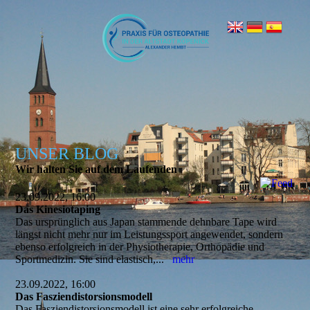
UNSER BLOG
Wir halten Sie auf dem Laufenden
23.09.2022, 16:00
Das Kinesiotaping
Das ursprünglich aus Japan stammende dehnbare Tape wird
längst nicht mehr nur im Leistungssport angewendet, sondern
ebenso erfolgreich in der Physiotherapie, Orthopädie und
Sportmedizin. Sie sind elastisch,...
mehr
23.09.2022, 16:00
Das Fasziendistorsionsmodell
Das Fasziendistorsionsmodell ist eine sehr erfolgreiche