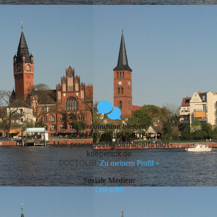
In Verbindung bleiben
Telefon:
+49 (0) 151 588 094 10
E-Mail: praxis@osteopathie-altstadt-
koepenick.de
DOCTOLIB:
Zu meinem Profil »
Soziale Medien:
LinkedIn